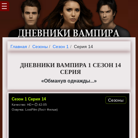
Главная
Cезоны
Сезон 1
Серия 14
ДНЕВНИКИ ВАМПИРА 1 СЕЗОН 14
СЕРИЯ
«Обманув однажды...»
Сезон
1
Серия
14
Сезоны
Качество:
HD
• ⏱
42:05
Озвучка:
LostFilm (Лост Фильм)