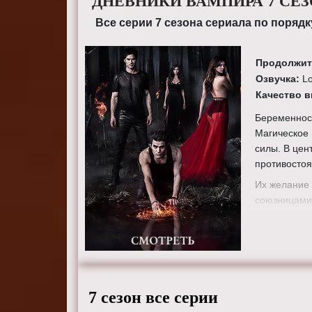
ДНЕВНИКИ ВАМПИРА 7 СЕ
Все серии 7 сезона сериала по порядк
Продолжит
Озвучка:
L
Качество 
Беременност
Магическое 
силы. В цен
противосто
Их желание 
союзницами 
ключом к о
сложные вз
не остановя
оказываются
Режиссеры
7 сезон все серии
Мелман, Фре