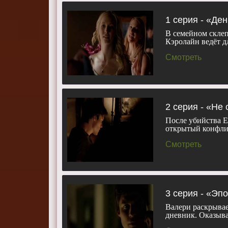
Макнейл, Ст
Шеронес.
1 серия - «Де
Актеры:
Ни
В семейном склеп
Сара Каннин
Кэролайн ведёт д
Тревино, Мэ
Смотреть
Смотреть 7 
телефоне, п
2 серия - «Не
После убийства 
открытый конфли
Смотреть
3 серия - «Эп
Валери раскрывае
дневник. Оказыв