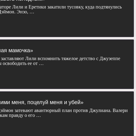
аторе Лили и Еретики закатили тусовку, куда подтянулись
Дэймон. Энзо, …
лая мамочка»
заставляют Лили вспомнить тяжелое детство с Джузеппе
ы освободить ее от …
ними меня, поцелуй меня и убей»
Дэймон затевают авантюрный план против Джулиана. Валери
кам правду о его …