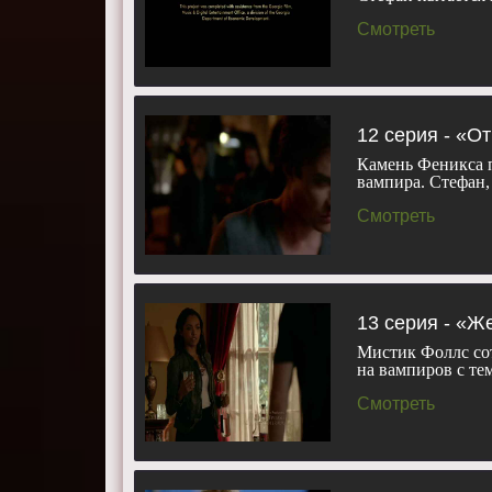
Смотреть
12 серия - «О
Камень Феникса п
вампира. Стефан
Смотреть
13 серия - «Ж
Мистик Фоллс сот
на вампиров с т
Смотреть