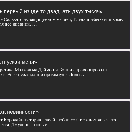
ивен Крэгг, Уэнди Станзлер, Рэнди Зиск, Пэм Томас, Том
нь первый из где-то двадцати двух тысяч»
на Добрев, Пол Уэсли, Иэн Сомерхолдер, Стивен Р. Маккуин,
е Сальваторе, защищенном магией, Елена пребывает в коме.
г, Катерина Грэм, Кэндис Кинг, Зак Рериг, Кайла Юэлл, Майкл
ля неё дневник, …
тью Дэвис, Джозеф Морган, Майкл Маларки, Дэниел Гиллис.
сезон «
Дневники вампира
» бесплатно, в хорошем качестве, на
ланшете, пк или телевизоре.
 отпускай меня»
Еретика Малкольма Дэймон и Бонни спровоцировали
кт. Энзо неожиданно примкнул к Лили …
оха невинности»
т Кэролайн историю своей любви со Стефаном через его
ается, Джулиан – новый …