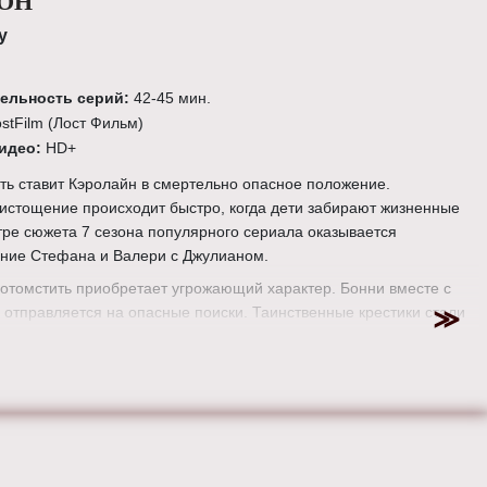
ЗОН
у
ельность серий:
42-45 мин.
ostFilm (Лост Фильм)
видео:
HD+
ь ставит Кэролайн в смертельно опасное положение.
истощение происходит быстро, когда дети забирают жизненные
тре сюжета 7 сезона популярного сериала оказывается
яние Стефана и Валери с Джулианом.
отомстить приобретает угрожающий характер. Бонни вместе с
отправляется на опасные поиски. Таинственные крестики стали
бнаружению охотницы. «Дневники вампира» раскрывают
аимоотношения сверхъестественных существ. Древние вампиры
тся ни перед чем ради достижения целей. Мэри-Луиз и Нора
 втянуты в водоворот мистических событий.
:
Чарльз Макдугалл, Ларри Шоу, Арлин Сэнфорд, Джефф
д Гербер, Джон Дэвид Коулс, Дэвид Гроссман, Роберт Дункан