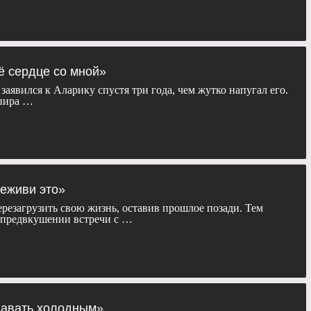
оё сердце со мной»
заявился к Аларику спустя три года, чем жутко напугал его.
мпира …
реживи это»
резагрузить свою жизнь, оставив прошлое позади. Тем
 предвкушении встречи с …
давать холодным»