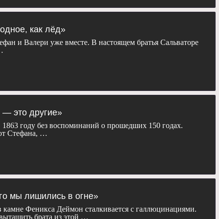
лодное, как лёд»
тефан и Валери уже вместе. В настоящем братья Сальваторе
…
д — это другие»
 1863 году без воспоминаний о прошедших 150 годах.
от Стефана, …
его мы лишились в огне»
в камне Феникса Деймон сталкивается с галлюцинациями.
вытащить брата из этой …