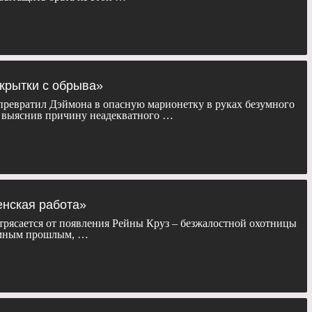
ткрытки с обрыва»
ревратил Дэймона в опасную марионетку в руках безумного
, выяснив причину неадекватного …
енская работа»
рясается от появления Рейны Круз – безжалостной охотницы
емным прошлым, …