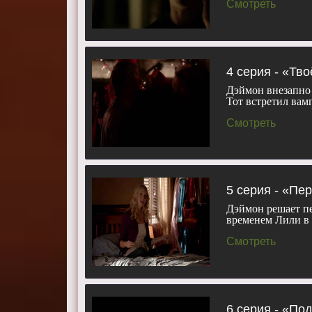
Смотреть
4 серия - «Тв
Дэймон внезапно 
Тот встретил ва
Смотреть
5 серия - «Пе
Дэймон решает пе
временем Лили в
Смотреть
6 серия - «По