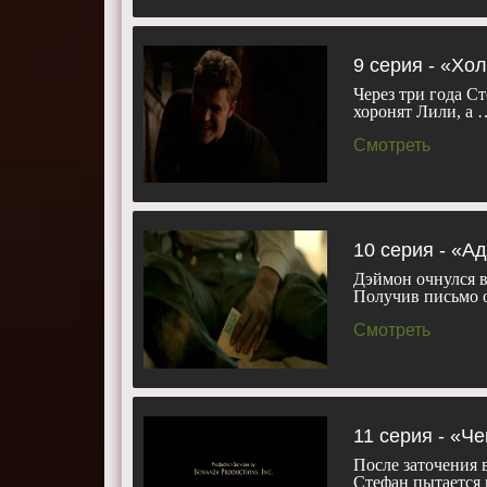
9 серия - «Хо
Через три года С
хоронят Лили, а 
Смотреть
10 серия - «А
Дэймон очнулся в
Получив письмо 
Смотреть
11 серия - «Ч
После заточения 
Стефан пытается 