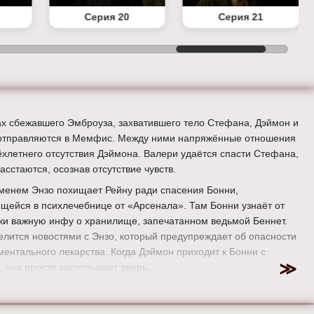
Серия 20
Серия 21
ах сбежавшего Эмброуза, захватившего тело Стефана, Дэймон и
отправляются в Мемфис. Между ними напряжённые отношения
рёхлетнего отсутствия Дэймона. Валери удаётся спасти Стефана,
асстаются, осознав отсутствие чувств.
менем Энзо похищает Рейну ради спасения Бонни,
щейся в психлечебнице от «Арсенала». Там Бонни узнаёт от
ки важную инфу о хранилище, запечатанном ведьмой Беннет.
елится новостями с Энзо, который предупреждает об опасности
ментального лекарства. Когда Дэймон приходит к Бонни с
, она просто захлопывает дверь.
ер:
Рашаад Эрнесто Грин
:
Нина Добрев, Пол Уэсли, Иэн Сомерхолдер, Стивен Р. Маккуин,