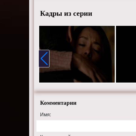
Сара Ка
Тревино
Кадры из серии
Смотрит
хорошем
сайте th
Комментарии
Имя: