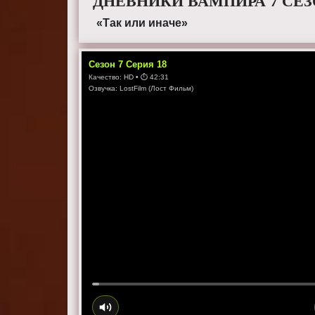
ДНЕВНИКИ ВАМПИРА 7 СЕЗ
«Так или иначе»
Сезон
7
Серия
18
Качество:
HD
• ⏱
42:31
Озвучка:
LostFilm (Лост Фильм)