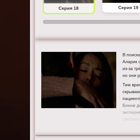
Серия 17
Серия 19
Серия 18
В поиск
Аларик 
из-за т
но они р
Тем вре
скрываю
пациент
Бонни д
экспери
цветами
Режисс
Актеры