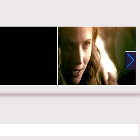
ннинг, Катерина Грэм, Кэндис Кинг, Зак Рериг, Кайла Юэлл, Майкл
, Мэтью Дэвис, Джозеф Морган, Майкл Маларки, Дэниел Гиллис.
е онлайн 7 сезон 18 серию «
Дневники вампира
» бесплатно в
 HD качестве, на телефоне, планшете, пк или телевизоре на
evampirediariesru.ru.