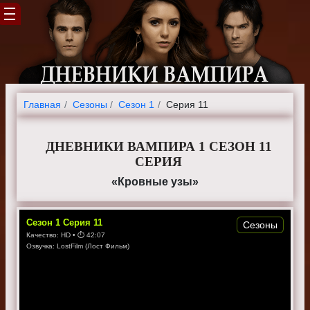
Главная
Cезоны
Сезон 1
Серия 11
ДНЕВНИКИ ВАМПИРА 1 СЕЗОН 11
СЕРИЯ
«Кровные узы»
Сезон
1
Серия
11
Сезоны
Качество:
HD
• ⏱
42:07
Озвучка:
LostFilm (Лост Фильм)