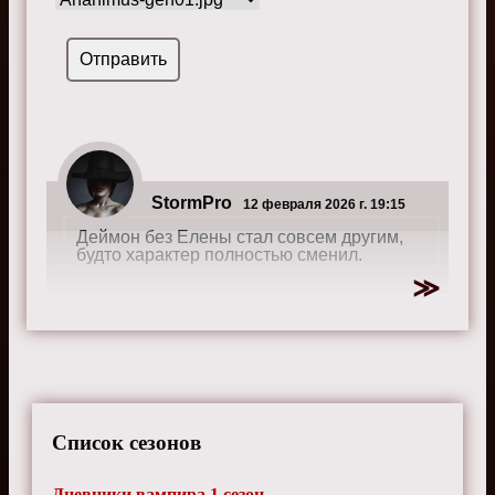
StormPro
12 февраля 2026 г. 19:15
Деймон без Елены стал совсем другим,
будто характер полностью сменил.
QuantumLeap
24 июня 2024 г. 12:30
Почему все вампиры такие красивые? В
реале так не бывает, слишком
Список сезонов
приукрашено.
Дневники вампира 1 сезон