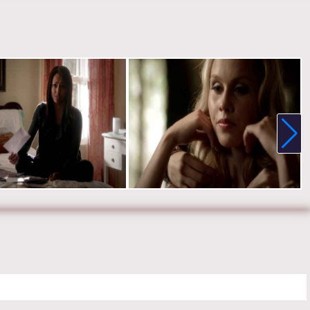
, Мэтью Дэвис, Джозеф Морган, Майкл Маларки, Дэниел Гиллис.
е онлайн 3 сезон 9 серию «
Дневники вампира
» бесплатно в
 HD качестве, на телефоне, планшете, пк или телевизоре на
evampirediariesru.ru.