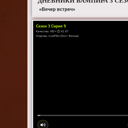
ДНЕВНИКИ ВАМПИРА 3 СЕЗ
«Вечер встреч»
Сезон
3
Серия
9
Качество:
HD
• ⏱
41:47
Озвучка:
LostFilm (Лост Фильм)