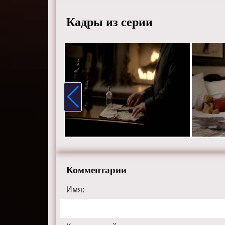
Тревино
Кадры из серии
Смотрит
хорошем
сайте th
Комментарии
Имя: