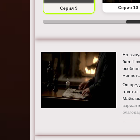
Серия 8
Серия 10
Серия 9
На выпу
бал. По
особенн
меняетс
Он пред
ответят
Майклом
вариант
благода
Режисс
Актеры
Сара Ка