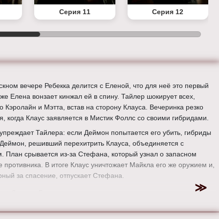
Серия 11
Серия 12
скном вечере Ребекка делится с Еленой, что для неё это первый
зже Елена вонзает кинжал ей в спину. Тайлер шокирует всех,
о Кэролайн и Мэтта, встав на сторону Клауса. Вечеринка резко
я, когда Клаус заявляется в Мистик Фоллс со своими гибридами.
упреждает Тайлера: если Деймон попытается его убить, гибриды
. Деймон, решивший перехитрить Клауса, объединяется с
. План срывается из-за Стефана, который узнал о запасном
е противника. В итоге Клаус уничтожает Майкла его же оружием и,
рный за спасение, отпускает Стефана.
ер:
Джошуа Батлер
:
Нина Добрев, Пол Уэсли, Иэн Сомерхолдер, Стивен Р. Маккуин,
ннинг, Катерина Грэм, Кэндис Кинг, Зак Рериг, Кайла Юэлл, Майкл