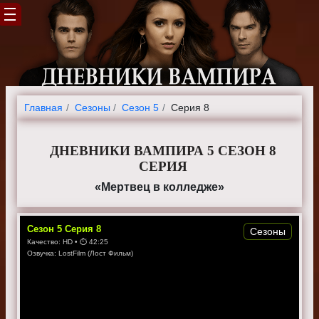
Главная
Cезоны
Сезон 5
Серия 8
ДНЕВНИКИ ВАМПИРА 5 СЕЗОН 8
СЕРИЯ
«Мертвец в колледже»
Сезон
5
Серия
8
Сезоны
Качество:
HD
• ⏱
42:25
Озвучка:
LostFilm (Лост Фильм)