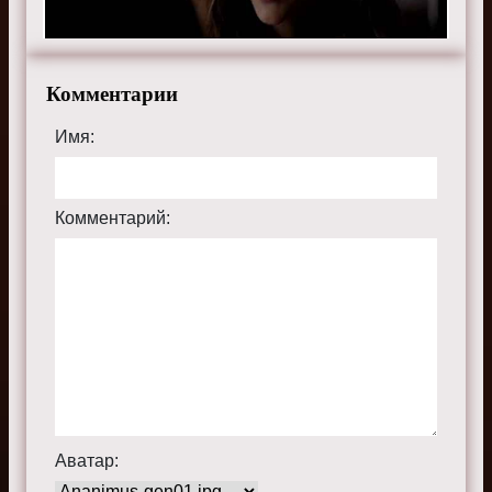
телефоне, планшете, пк или телевизоре на сайте
thevampirediariesru.ru.
Комментарии
Имя:
Комментарий:
Аватар: