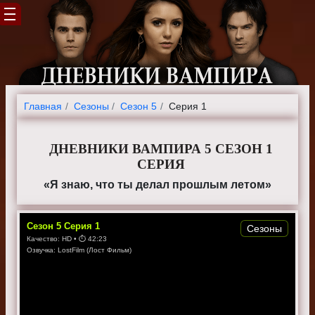
Главная
Cезоны
Сезон 5
Серия 1
ДНЕВНИКИ ВАМПИРА 5 СЕЗОН 1
СЕРИЯ
«Я знаю, что ты делал прошлым летом»
Сезон
5
Серия
1
Сезоны
Качество:
HD
• ⏱
42:23
Озвучка:
LostFilm (Лост Фильм)