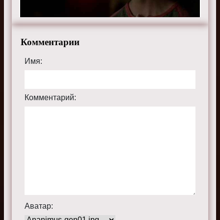
телефоне, планшете, пк или телевизоре на сайте
thevampirediariesru.ru.
Комментарии
Имя:
Комментарий:
Аватар: