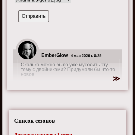
EmberGlow
4 мая 2026 г. 8:25
Сколько можно было уже мусолить эту
тему с двойниками? Придумали бы что-то
новое.
VaporWave
12 сентября 2024 г. 18:40
Ведьмы самые непонятные существа,
Список сезонов
правила магии постоянно меняются.
Дневники вампира 1 сезон