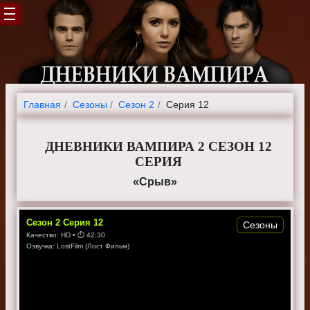
Главная
Cезоны
Сезон 2
Серия 12
ДНЕВНИКИ ВАМПИРА 2 СЕЗОН 12
СЕРИЯ
«Срыв»
Сезон
2
Серия
12
Сезоны
Качество:
HD
• ⏱
42:30
Озвучка:
LostFilm (Лост Фильм)