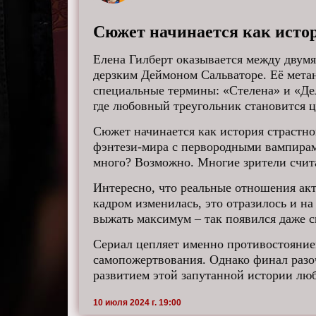
Сюжет начинается как исто
Елена Гилберт оказывается между двум
дерзким Деймоном Сальваторе. Её мета
специальные термины: «Стелена» и «Дел
где любовный треугольник становится 
Сюжет начинается как история страстно
фэнтези-мира с первородными вампирам
много? Возможно. Многие зрители счита
Интересно, что реальные отношения акт
кадром изменилась, это отразилось и н
выжать максимум – так появился даже 
Сериал цепляет именно противостоянием
самопожертвования. Однако финал разоч
развитием этой запутанной истории люб
10 июля 2024 г. 19:00