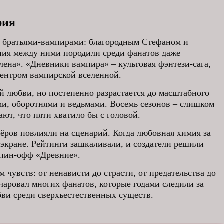
рия
я братьями-вампирами: благородным Стефаном и
ния между ними породили среди фанатов даже
ена». «Дневники вампира» – культовая фэнтези-сага,
центром вампирской вселенной.
й любви, но постепенно разрастается до масштабного
и, оборотнями и ведьмами. Восемь сезонов – слишком
ют, что пяти хватило бы с головой.
ёров повлияли на сценарий. Когда любовная химия за
а экране. Рейтинги зашкаливали, и создатели решили
спин-офф «Древние».
 чувств: от ненависти до страсти, от предательства до
аровал многих фанатов, которые годами следили за
ви среди сверхъестественных существ.